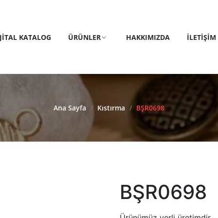
IJITAL KATALOG
ÜRÜNLER
HAKKIMIZDA
İLETIŞIM
Ana Sayfa
/
Kıstırma
/
BŞR0698
BŞR0698
Ürünümüz yerli üretimdir.