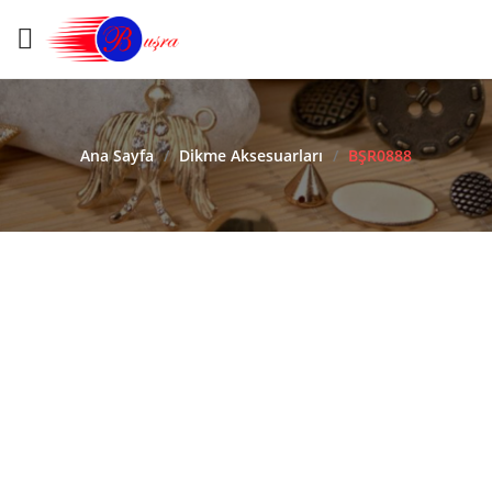
Ana Sayfa
/
Dikme Aksesuarları
/
BŞR0888