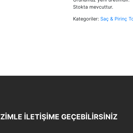
Stokta mevcuttur.
Kategoriler:
Saç & Pirinç T
İZİMLE İLETİŞİME GEÇEBİLİRSİNİZ