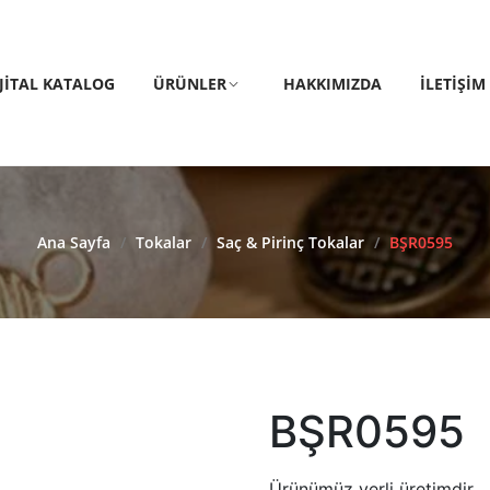
IJITAL KATALOG
ÜRÜNLER
HAKKIMIZDA
İLETIŞIM
Ana Sayfa
/
Tokalar
/
Saç & Pirinç Tokalar
/
BŞR0595
BŞR0595
Ürünümüz yerli üretimdir.