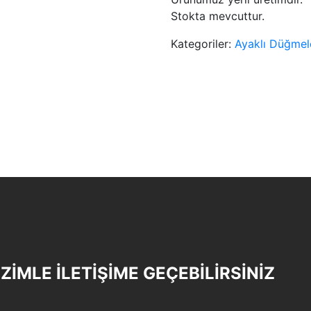
Stokta mevcuttur.
Kategoriler:
Ayaklı Düğmel
İZİMLE İLETİŞİME GEÇEBİLİRSİNİZ