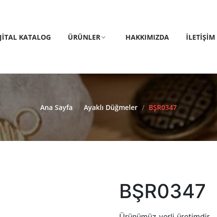
IJITAL KATALOG
ÜRÜNLER
HAKKIMIZDA
İLETIŞIM
Ana Sayfa
/
Ayaklı Düğmeler
/
BŞR0347
BŞR0347
Ürünümüz yerli üretimdir.