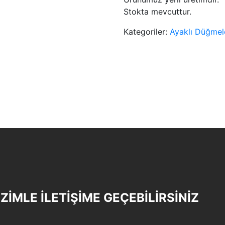
Stokta mevcuttur.
Kategoriler:
Ayaklı Düğmel
İZİMLE İLETİŞİME GEÇEBİLİRSİNİZ