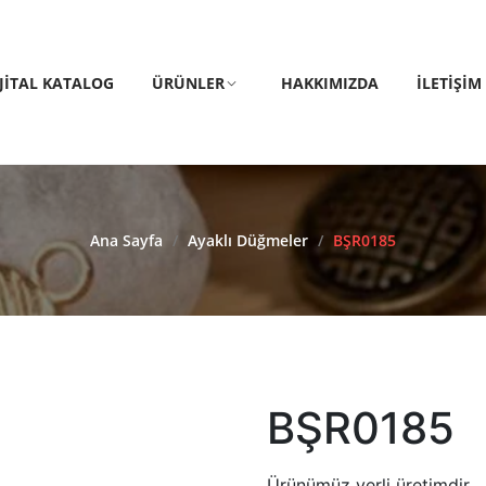
IJITAL KATALOG
ÜRÜNLER
HAKKIMIZDA
İLETIŞIM
Ana Sayfa
/
Ayaklı Düğmeler
/
BŞR0185
BŞR0185
Ürünümüz yerli üretimdir.