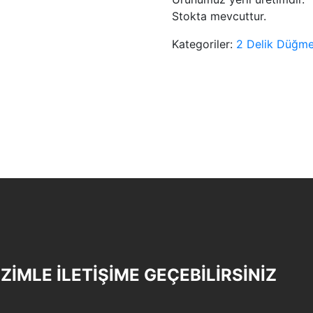
Stokta mevcuttur.
Kategoriler:
2 Delik Düğme
İZİMLE İLETİŞİME GEÇEBİLİRSİNİZ