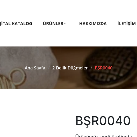
IJITAL KATALOG
ÜRÜNLER
HAKKIMIZDA
İLETIŞIM
Ana Sayfa
/
2 Delik Düğmeler
/
BŞR0040
BŞR0040
Ürünümüz yerli üretimdir.